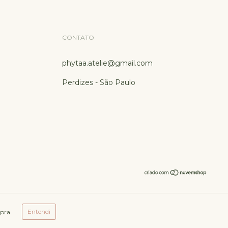
CONTATO
phytaa.atelie@gmail.com
Perdizes - São Paulo
Entendi
pra.