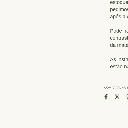
estoque
pedimos
após a 
Pode ha
contras
da maté
As inst
estão n
COMPARTILHAR