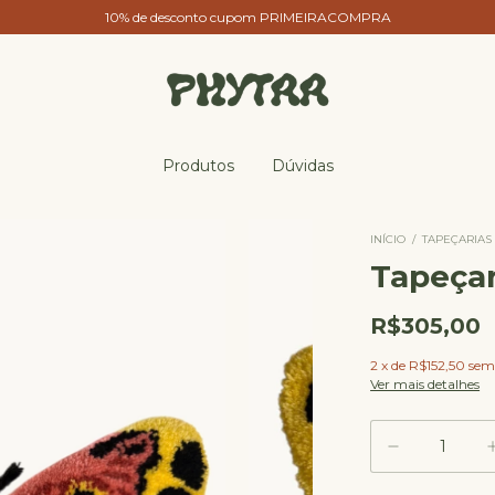
10% de desconto cupom PRIMEIRACOMPRA
Produtos
Dúvidas
INÍCIO
/
TAPEÇARIAS
Tapeçar
R$305,00
2
x
de
R$152,50
sem
Ver mais detalhes