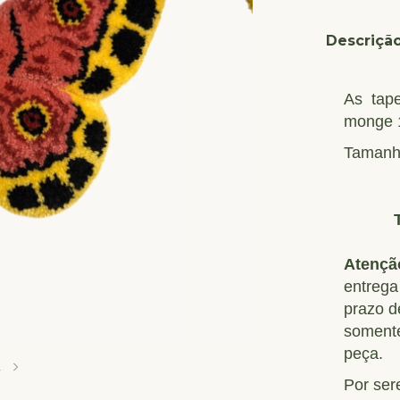
Descriçã
As tap
monge 1
Tamanh
Atençã
entrega
prazo d
somente
peça.
2
Por ser